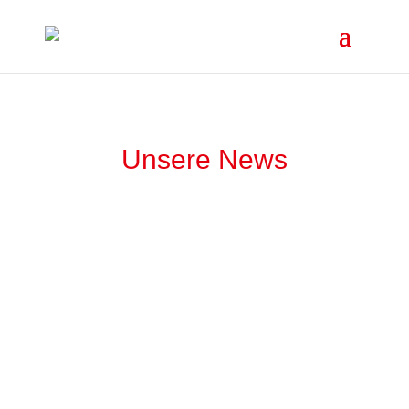
Unsere News
Neue Geschäftsführung für Strom von Hier
28. November 2022
Per September 2022 hat Michael Hoekstra die
Geschäftsführung von Strom von Hier übernommen.