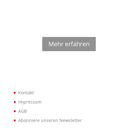
Strom von hier Blog
Wissenswertes und Informatives rund um die lokale
und erneurebare Stromproduktion.
Mehr erfahren
Kontakt
Impressum
AGB
Abonniere unseren Newsletter