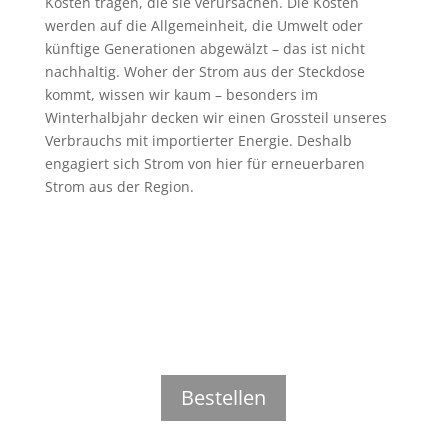
Kosten tragen, die sie verursachen. Die Kosten
werden auf die Allgemeinheit, die Umwelt oder
künftige Generationen abgewälzt – das ist nicht
nachhaltig. Woher der Strom aus der Steckdose
kommt, wissen wir kaum – besonders im
Winterhalbjahr decken wir einen Grossteil unseres
Verbrauchs mit importierter Energie. Deshalb
engagiert sich Strom von hier für erneuerbaren
Strom aus der Region.
Ich unterstütze Strom von hier
Wir zeigen Ihnen, wo in Ihrer Nähe 100%
ökologischer Strom produziert wird.
Bestellen